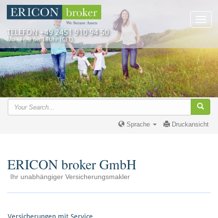
Toggl
navig
TELEFON +49 2451 910 94 50
Mo - Fr, 9 bis 18Uhr (CET)
Sprache
Druckansicht
ERICON broker GmbH
Ihr unabhängiger Versicherungsmakler
Versicherungen mit Service