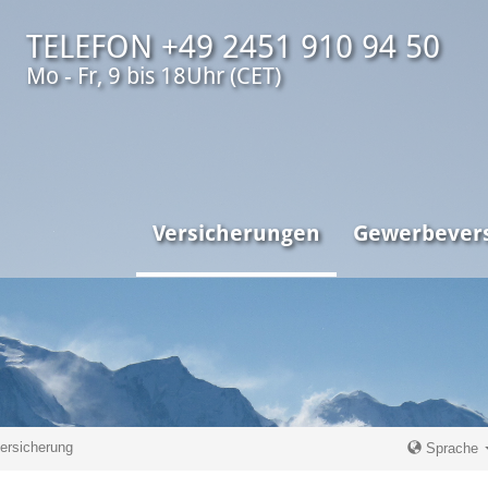
TELEFON +49 2451 910 94 50
Mo - Fr, 9 bis 18Uhr (CET)
Versicherungen
Gewerbever
rsicherung
Sprache