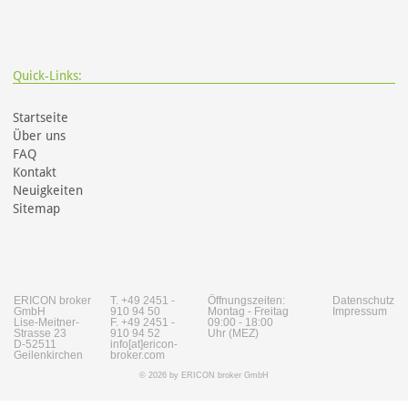
Quick-Links:
Startseite
Über uns
FAQ
Kontakt
Neuigkeiten
Sitemap
ERICON broker
T. +49 2451 -
Öffnungszeiten:
Datenschutz
GmbH
910 94 50
Montag - Freitag
Impressum
Lise-Meitner-
F. +49 2451 -
09:00 - 18:00
Strasse 23
910 94 52
Uhr (MEZ)
D-52511
info[at]ericon-
Geilenkirchen
broker.com
© 2026 by ERICON broker GmbH