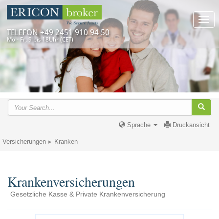
Togg
navi
TELEFON +49 2451 910 94 50
Mo - Fr, 9 bis 18Uhr (CET)
Sprache
Druckansicht
Versicherungen
Kranken
Krankenversicherungen
Gesetzliche Kasse & Private Krankenversicherung